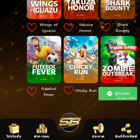
Wings of
Yakuza
Shark
Iguazu
Honor
Bounty
Futebol
Zombie
Chicky Run
@123sb
Fever
Outbreak
Version :
1.1.004
โปรโมชั่น
ฝาก-ถอน
ประกาศ
ลิงก์รับทรัพย์