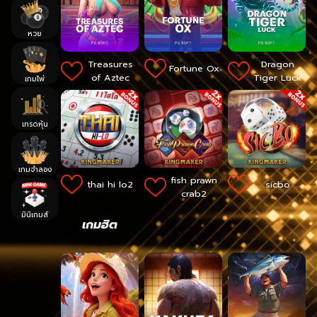
หวย
Treasures
Dragon
Fortune Ox
of Aztec
Tiger Luck
เกมไพ่
เทรดหุ้น
เกมจำลอง
fish prawn
thai hi lo2
sicbo
crab2
มินิเกมส์
เกมฮิต